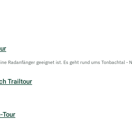
our
eine Radanfänger geeignet ist. Es geht rund ums Tonbachtal - N
h Trailtour
-Tour