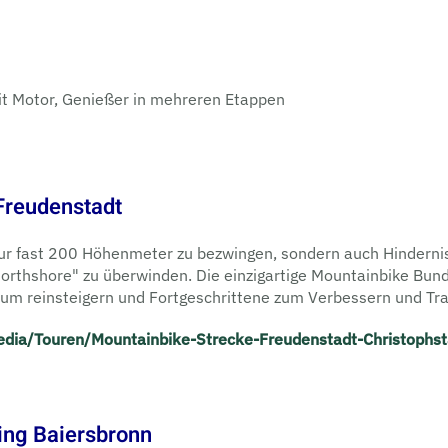
 mit Motor, Genießer in mehreren Etappen
 Freudenstadt
 nur fast 200 Höhenmeter zu be­zwingen, sondern auch Hindern
"Northshore" zu überwinden. Die einzigartige Mountainbike Bu
um reinsteigern und Fort­geschrittene zum Verbessern und Tra
ia/Touren/Mountainbike-Strecke-Freudenstadt-Christophst
ing Baiersbronn