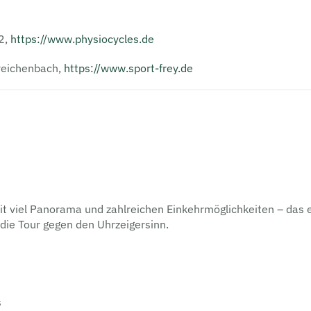
2,
https://www.physiocycles.de
rreichenbach,
https://www.sport-frey.de
 viel Panorama und zahl­reichen Einkehrmöglichkeiten – das e
die Tour gegen den Uhrzeigersinn.
s