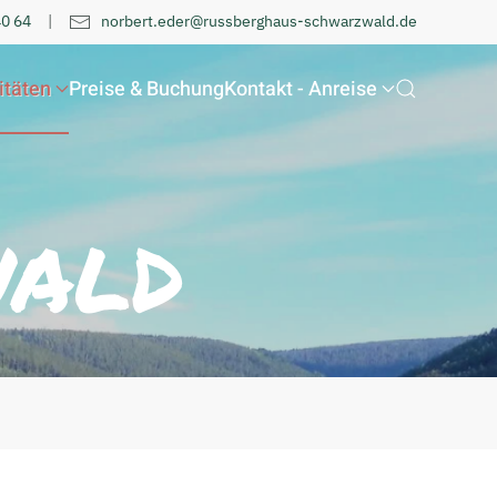
40 64
|
norbert.eder@russberghaus-schwarzwald.de
itäten
Preise & Buchung
Kontakt - Anreise
ald