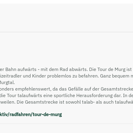
er Bahn aufwärts - mit dem Rad abwärts. Die Tour de Murg ist
reizeitradler und Kinder problemlos zu befahren. Ganz bequem
urgtal.
esonders empfehlenswert, da das Ge­fälle auf der Gesamtstre
die Tour talaufwärts eine sportliche Heraus­forder­ung dar. In
verweilen. Die Gesamtstrecke ist sowohl talab- als auch talaufwä
aktiv/radfahren/tour-de-murg