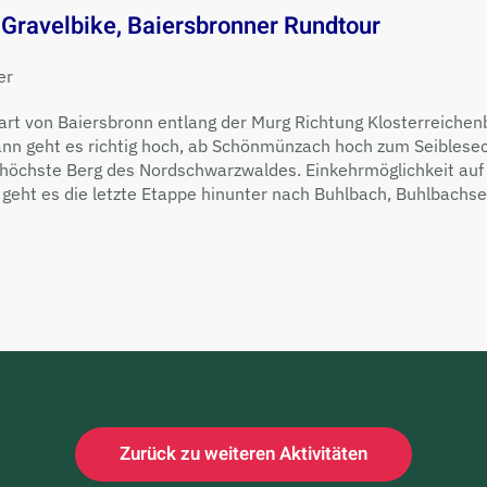
 Gravelbike, Baiersbronner Rundtour
er
tart von Baiersbronn entlang der Murg Richtung Klosterreiche
ann geht es richtig hoch, ab Schönmünzach hoch zum Seiblese
höchste Berg des Nordschwarzwaldes. Einkehrmöglichkeit auf d
 geht es die letzte Etappe hinunter nach Buhlbach, Buhlbachs
Zurück zu weiteren Aktivitäten