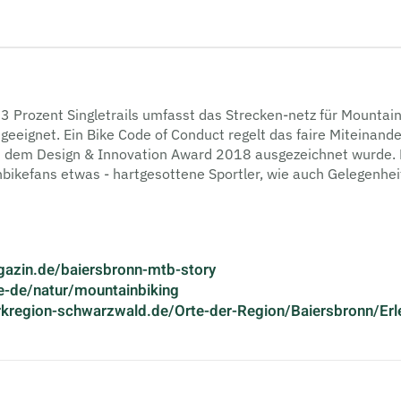
3 Prozent Singletrails umfasst das Strecken-netz für Mountai
n geeignet. Ein Bike Code of Conduct regelt das faire Miteina
dem Design & Innovation Award 2018 ausgezeichnet wurde. Mi
nbikefans etwas - hartgesottene Sportler, wie auch Gelegenhei
azin.de/baiersbronn-mtb-story
e-de/natur/mountainbiking
rkregion-schwarzwald.de/Orte-der-Region/Baiersbronn/Erle